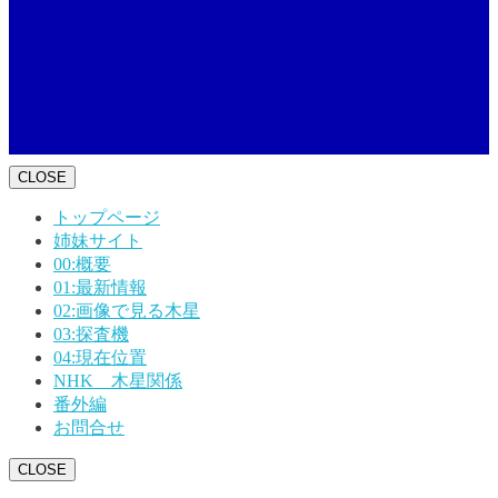
CLOSE
トップページ
姉妹サイト
00:概要
01:最新情報
02:画像で見る木星
03:探査機
04:現在位置
NHK 木星関係
番外編
お問合せ
CLOSE