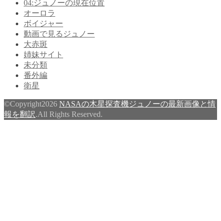
04:ジュノーの現在位置
オーロラ
ボイジャー
動画で見るジュノー
大赤斑
姉妹サイト
未分類
番外編
衛星
©Copyright2026
NASAの木星探査機ジュノーの最新画像と情
報を翻訳
.All Rights Reserved.