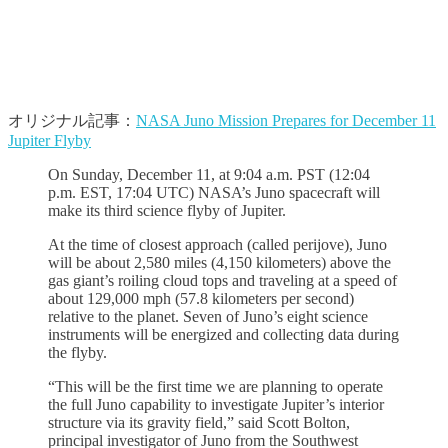
オリジナル記事：
NASA Juno Mission Prepares for December 11
Jupiter Flyby
On Sunday, December 11, at 9:04 a.m. PST (12:04
p.m. EST, 17:04 UTC) NASA’s Juno spacecraft will
make its third science flyby of Jupiter.
At the time of closest approach (called perijove), Juno
will be about 2,580 miles (4,150 kilometers) above the
gas giant’s roiling cloud tops and traveling at a speed of
about 129,000 mph (57.8 kilometers per second)
relative to the planet. Seven of Juno’s eight science
instruments will be energized and collecting data during
the flyby.
“This will be the first time we are planning to operate
the full Juno capability to investigate Jupiter’s interior
structure via its gravity field,” said Scott Bolton,
principal investigator of Juno from the Southwest