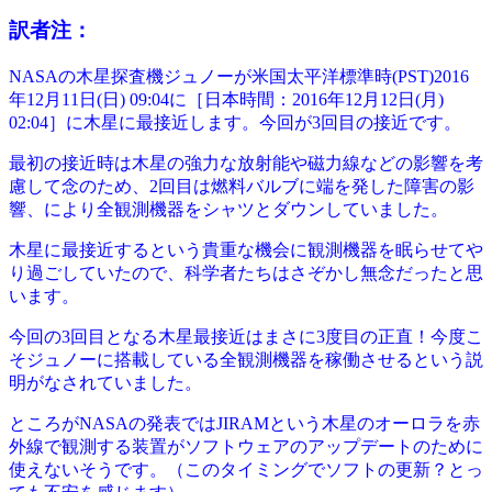
訳者注：
NASAの木星探査機ジュノーが米国太平洋標準時(PST)2016
年12月11日(日) 09:04に［日本時間：2016年12月12日(月)
02:04］に木星に最接近します。今回が3回目の接近です。
最初の接近時は木星の強力な放射能や磁力線などの影響を考
慮して念のため、2回目は燃料バルブに端を発した障害の影
響、により全観測機器をシャツとダウンしていました。
木星に最接近するという貴重な機会に観測機器を眠らせてや
り過ごしていたので、科学者たちはさぞかし無念だったと思
います。
今回の3回目となる木星最接近はまさに3度目の正直！今度こ
そジュノーに搭載している全観測機器を稼働させるという説
明がなされていました。
ところがNASAの発表ではJIRAMという木星のオーロラを赤
外線で観測する装置がソフトウェアのアップデートのために
使えないそうです。（このタイミングでソフトの更新？とっ