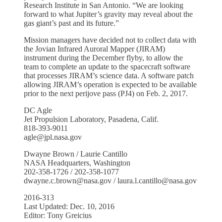
Research Institute in San Antonio. “We are looking
forward to what Jupiter’s gravity may reveal about the
gas giant’s past and its future.”
Mission managers have decided not to collect data with
the Jovian Infrared Auroral Mapper (JIRAM)
instrument during the December flyby, to allow the
team to complete an update to the spacecraft software
that processes JIRAM’s science data. A software patch
allowing JIRAM’s operation is expected to be available
prior to the next perijove pass (PJ4) on Feb. 2, 2017.
DC Agle
Jet Propulsion Laboratory, Pasadena, Calif.
818-393-9011
agle@jpl.nasa.gov
Dwayne Brown / Laurie Cantillo
NASA Headquarters, Washington
202-358-1726 / 202-358-1077
dwayne.c.brown@nasa.gov / laura.l.cantillo@nasa.gov
2016-313
Last Updated: Dec. 10, 2016
Editor: Tony Greicius