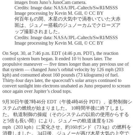
images from Juno’s JunoCam camera.
Credits: Image data: NASA/JPL-Caltech/SwRI/MSSS
Image processing by Kevin M. Gill, © CC BY
何百年もの間、木星の大気中で渦巻いていた大赤
斑は、ジュノー搭載のジュノーカムでクローズア
ップ撮影されました。
Credits: Image data: NASA/JPL-Caltech/SwRI/MSSS
Image processing by Kevin M. Gill, © CC BY
On Sept. 30, at 7:46 p.m. EDT (4:46 p.m. PDT), the reaction
control system burn began. It ended 10 ½ hours later. The
propulsive maneuver — five times longer than any previous use of
that system — changed Juno’s orbital velocity by 126 mph (203
kph) and consumed about 160 pounds (73 kilograms) of fuel.
Thirty-four days later, the spacecraft’s solar arrays continued to
convert sunlight into electrons unabated as Juno prepared to scream
once again over Jupiter’s cloud tops.
9月30日午後7時46分 EDT（午後4時46分 PDT）、姿勢制御シ
ステムの燃焼が始まりました。 10時間半後に終了しまし
た。 軌道制御の操縦（そのシステムの以前の使用からする
と5倍も長い間）により、ジュノーの軌道速度を126
mph（203 kph）に変化させ、約160ポンド（73 kg）の燃料を
消費しました。 34日後、ジュノーが再び木星大気の上空で