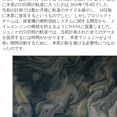
に木星の53日間の軌道に入ったのは 2016年7月4日でした。
当初の計画では数か月後に軌道のサイズを縮小し、 14日毎
に木星に接近するというものでした。 しかしプロジェクト
チームは、探査機の燃料供給システムに関する懸念から、メ
インエンジンの燃焼を控えるようにNASAに提案しました。
ジュノーの53日間の軌道では、当初計画された全てのデータ
を提供するには時間がかかります。 木星でジュノーがより
長い期間活動するために、木星の影を避ける必要性につなが
ったのです。