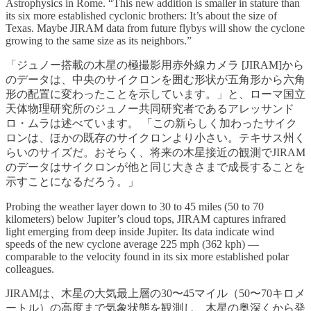
Astrophysics in Rome. “This new addition is smaller in stature than
its six more established cyclonic brothers: It’s about the size of
Texas. Maybe JIRAM data from future flybys will show the cyclone
growing to the same size as its neighbors.”
「ジュノー搭載の木星の極撮影用赤外線カメラ [JIRAM]から
のデータは、中央のサイクロンを囲む形状が五角形から六角
形の配置に変わったことを示しています。」と、ローマ国立
天体物理研究所のジュノー共同研究者であるアレッサンド
ロ・ムラは述べています。 「この新らしく加わったサイク
ロンは、ほかの既存のサイクロンより小さい。テキサス州く
らいのサイズだ。おそらく、将来の木星接近の観測でJIRAM
のデータはサイクロンが他と同じ大きさまで成長することを
示すことになるだろう。」
Probing the weather layer down to 30 to 45 miles (50 to 70
kilometers) below Jupiter’s cloud tops, JIRAM captures infrared
light emerging from deep inside Jupiter. Its data indicate wind
speeds of the new cyclone average 225 mph (362 kph) —
comparable to the velocity found in its six more established polar
colleagues.
JIRAMは、木星の大気最上層の30〜45マイル（50〜70キロメ
ートル）の高度まで気象状態を観測し、木星の奥深くから発