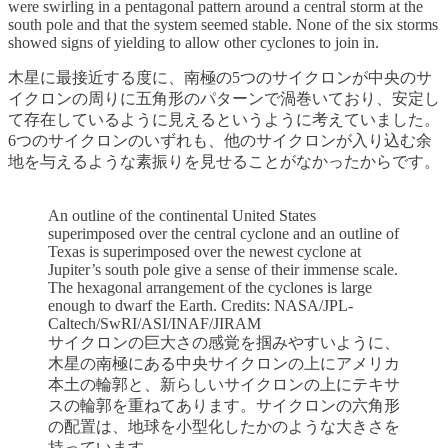
were swirling in a pentagonal pattern around a central storm at the
south pole and that the system seemed stable. None of the six storms
showed signs of yielding to allow other cyclones to join in.
木星に最接近する度に、南極の5つのサイクロンが中央のサ
イクロンの周りに五角形のパターンで渦巻いており、安定し
て存在しているように見えるというように考えていました。
6つのサイクロンのいずれも、他のサイクロンが入り込む余
地を与えるような素振りを見せることがなかったからです。
An outline of the continental United States
superimposed over the central cyclone and an outline of
Texas is superimposed over the newest cyclone at
Jupiter’s south pole give a sense of their immense scale.
The hexagonal arrangement of the cyclones is large
enough to dwarf the Earth. Credits: NASA/JPL-
Caltech/SwRI/ASI/INAF/JIRAM
サイクロンの巨大さの感覚を掴みやすいように、
木星の南極にある中央サイクロンの上にアメリカ
本土の輪郭と、新らしいサイクロンの上にテキサ
スの輪郭を重ねてあります。サイクロンの六角形
の配置は、地球を小型化したかのような大きさを
持っています。