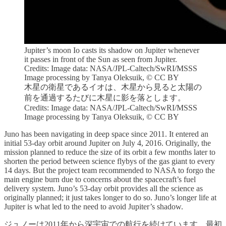
Jupiter’s moon Io casts its shadow on Jupiter whenever
it passes in front of the Sun as seen from Jupiter.
Credits: Image data: NASA/JPL-Caltech/SwRI/MSSS
Image processing by Tanya Oleksuik, © CC BY
木星の衛星であるイオは、木星から見ると太陽の
前を通過するたびに木星に影を落とします。
Credits: Image data: NASA/JPL-Caltech/SwRI/MSSS
Image processing by Tanya Oleksuik, © CC BY
Juno has been navigating in deep space since 2011. It entered an
initial 53-day orbit around Jupiter on July 4, 2016. Originally, the
mission planned to reduce the size of its orbit a few months later to
shorten the period between science flybys of the gas giant to every
14 days. But the project team recommended to NASA to forgo the
main engine burn due to concerns about the spacecraft’s fuel
delivery system. Juno’s 53-day orbit provides all the science as
originally planned; it just takes longer to do so. Juno’s longer life at
Jupiter is what led to the need to avoid Jupiter’s shadow.
ジュノーは2011年から深宇宙での航行を続けています。最初