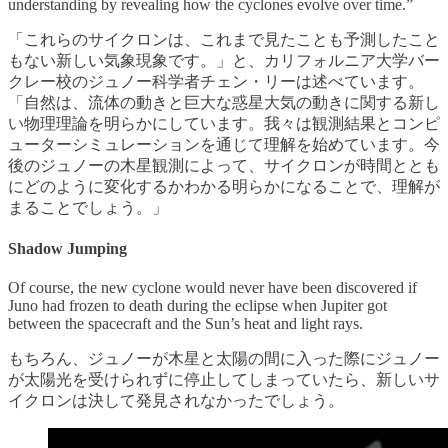
understanding by revealing how the cyclones evolve over time.”
「これらのサイクロンは、これまで見たことも予測したこと
もない新しい気象現象です。」と、カリフォルニア大学バー
クレー校のジュノー科学者チェン・リーは述べています。
「自然は、流体の動きと巨大な惑星大気の動きに関する新し
い物理理論を明らかにしています。我々は観測結果とコンピ
ューターシミュレーションを通じて理解を始めています。今
後のジュノーの木星観測によって、サイクロンが時間ととも
にどのように変化するかわかる明らかになることで、理解が
まることでしょう。」
Shadow Jumping
Of course, the new cyclone would never have been discovered if
Juno had frozen to death during the eclipse when Jupiter got
between the spacecraft and the Sun’s heat and light rays.
もちろん、ジュノーが木星と太陽の間に入った際にジュノー
が太陽光を受けられずに停止してしまっていたら、新しいサ
イクロンは決して発見されなかったでしょう。