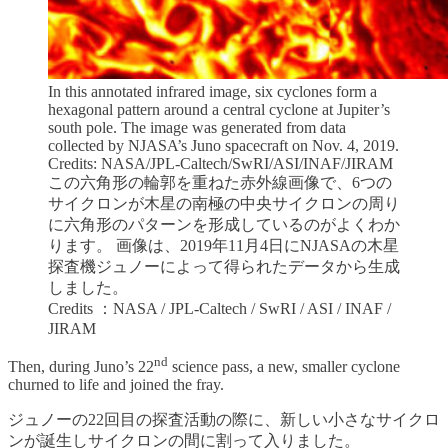
In this annotated infrared image, six cyclones form a
hexagonal pattern around a central cyclone at Jupiter’s
south pole. The image was generated from data
collected by NJASA’s Juno spacecraft on Nov. 4, 2019.
Credits: NASA/JPL-Caltech/SwRI/ASI/INAF/JIRAM
この六角形の輪郭を重ねた赤外線画像で、6つの
サイクロンが木星の南極の中央サイクロンの周り
に六角形のパターンを形成しているのがよくわか
ります。 画像は、2019年11月4日にNJASAの木星
探査機ジュノーによって得られたデータから生成
しました。
Credits ：NASA / JPL-Caltech / SwRI / ASI / INAF /
JIRAM
nd
Then, during Juno’s 22
science pass, a new, smaller cyclone
churned to life and joined the fray.
ジュノーの22回目の探査活動の際に、新しい小さなサイクロ
ンが誕生しサイクロンの間に割って入りました。