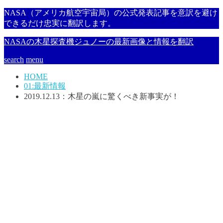
NASA（アメリカ航空宇宙局）の公式発表記事を意訳を避け
できるだけ忠実に翻訳します。
NASAの木星探査機ジュノーの最新画像と情報を翻訳
search
menu
HOME
01:最新情報
2019.12.13：木星の嵐に驚くべき新事実が！