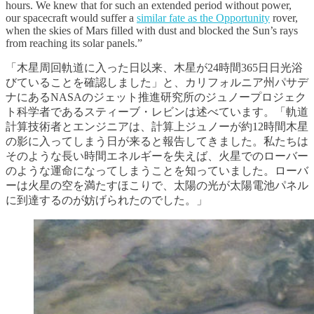
hours. We knew that for such an extended period without power,
our spacecraft would suffer a
similar fate as the Opportunity
rover,
when the skies of Mars filled with dust and blocked the Sun’s rays
from reaching its solar panels.”
「木星周回軌道に入った日以来、木星が24時間365日日光浴
びていることを確認しました」と、カリフォルニア州パサデ
ナにあるNASAのジェット推進研究所のジュノープロジェク
ト科学者であるスティーブ・レビンは述べています。「軌道
計算技術者とエンジニアは、計算上ジュノーが約12時間木星
の影に入ってしまう日が来ると報告してきました。私たちは
そのような長い時間エネルギーを失えば、火星でのローバー
のような運命になってしまうことを知っていました。ローバ
ーは火星の空を満たすほこりで、太陽の光が太陽電池パネル
に到達するのが妨げられたのでした。」