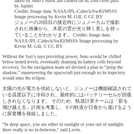
taken by Juno’s JunoCam camera on its 20th close pass
by Jupiter.
Credits: Image data: NASA/JPL-Caltech/SwRI/MSSS
Image processing by Kevin M. Gill, © CC BY
ジュノーの20回目の接近時にジュノーカムで撮影
された画像から、木星の雲が光り輝く美しを持っ
ていることがわかります。 Credits: Image data:
NASA/JPL-Caltech/SwRI/MSSS Image processing by
Kevin M. Gill, © CC BY
Without the Sun’s rays providing power, Juno would be chilled
below tested levels, eventually draining its battery cells beyond
recovery. So the navigation team set devised a plan to “jump the
shadow,” maneuvering the spacecraft just enough so its trajectory
would miss the eclipse.
太陽の光が電力を供給しないと、ジュノーは機能確認されて
いる温度以下に冷却され、最終的にはバッテリーセルが回復
しきれなくなります。 そのため、軌道計算チームは「影を
飛び越える」計画を考案し、その軌道が日食から逃げるよう
に探査機を操縦しました。
“In deep space, you are either in sunlight or your out of sunlight;
there really is no in-between,” said Levin.