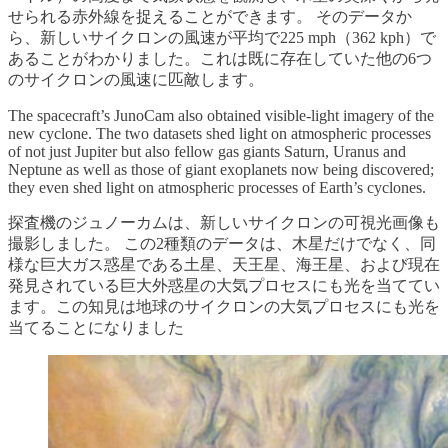
せられる赤外線を捉えることができます。 そのデータか
ら、新しいサイクロンの風速が平均で225 mph（362 kph）で
あることがわかりました。これは既に存在していた他の6つ
のサイクロンの風速に匹敵します。
The spacecraft’s JunoCam also obtained visible-light imagery of the
new cyclone. The two datasets shed light on atmospheric processes
of not just Jupiter but also fellow gas giants Saturn, Uranus and
Neptune as well as those of giant exoplanets now being discovered;
they even shed light on atmospheric processes of Earth’s cyclones.
探査機のジュノーカムは、新しいサイクロンの可視光画像も
撮影しました。 この2種類のデータは、木星だけでなく、同
様な巨大ガス惑星である土星、天王星、海王星、および現在
発見されている巨大外惑星の大気プロセスにも光を当ててい
ます。この知見は地球のサイクロンの大気プロセスにも光を
当てることになりました