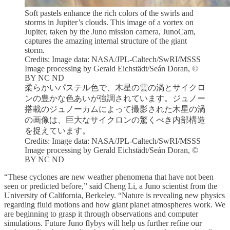
Soft pastels enhance the rich colors of the swirls and
storms in Jupiter’s clouds. This image of a vortex on
Jupiter, taken by the Juno mission camera, JunoCam,
captures the amazing internal structure of the giant
storm.
Credits: Image data: NASA/JPL-Caltech/SwRI/MSSS
Image processing by Gerald Eichstädt/Seán Doran, ©
BY NC ND
柔らかいパステル色で、木星の雲の渦とサイクロ
ンの豊かな色あいが強調されています。ジュノー
搭載のジュノーカムによって撮影された木星の渦
の画像は、巨大なサイクロンの驚くべき内部構造
を捉えています。
Credits: Image data: NASA/JPL-Caltech/SwRI/MSSS
Image processing by Gerald Eichstädt/Seán Doran, ©
BY NC ND
“These cyclones are new weather phenomena that have not been
seen or predicted before,” said Cheng Li, a Juno scientist from the
University of California, Berkeley. “Nature is revealing new physics
regarding fluid motions and how giant planet atmospheres work. We
are beginning to grasp it through observations and computer
simulations. Future Juno flybys will help us further refine our