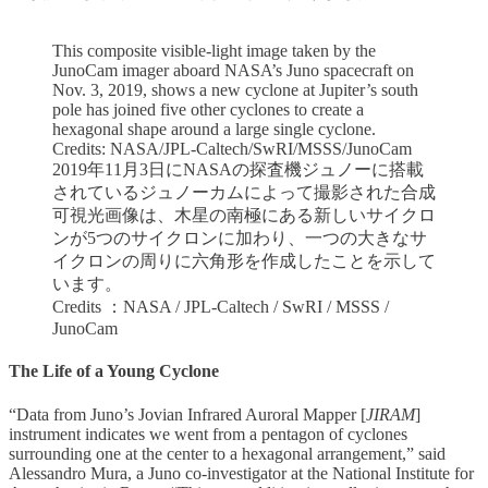
This composite visible-light image taken by the
JunoCam imager aboard NASA’s Juno spacecraft on
Nov. 3, 2019, shows a new cyclone at Jupiter’s south
pole has joined five other cyclones to create a
hexagonal shape around a large single cyclone.
Credits: NASA/JPL-Caltech/SwRI/MSSS/JunoCam
2019年11月3日にNASAの探査機ジュノーに搭載
されているジュノーカムによって撮影された合成
可視光画像は、木星の南極にある新しいサイクロ
ンが5つのサイクロンに加わり、一つの大きなサ
イクロンの周りに六角形を作成したことを示して
います。
Credits ：NASA / JPL-Caltech / SwRI / MSSS /
JunoCam
The Life of a Young Cyclone
“Data from Juno’s Jovian Infrared Auroral Mapper [
JIRAM
]
instrument indicates we went from a pentagon of cyclones
surrounding one at the center to a hexagonal arrangement,” said
Alessandro Mura, a Juno co-investigator at the National Institute for