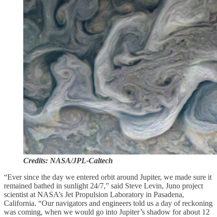
Credits: NASA/JPL-Caltech
“Ever since the day we entered orbit around Jupiter, we made sure it
remained bathed in sunlight 24/7,” said Steve Levin, Juno project
scientist at NASA’s Jet Propulsion Laboratory in Pasadena,
California. “Our navigators and engineers told us a day of reckoning
was coming, when we would go into Jupiter’s shadow for about 12