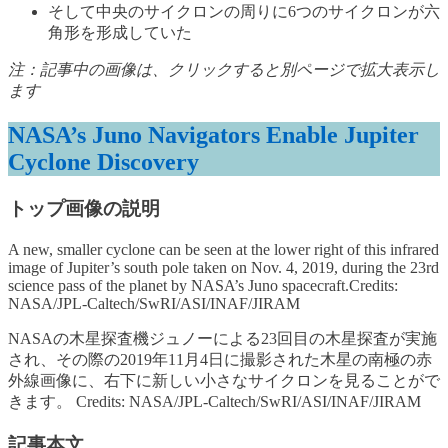
そして中央のサイクロンの周りに6つのサイクロンが六
角形を形成していた
注：記事中の画像は、クリックすると別ページで拡大表示し
ます
NASA’s Juno Navigators Enable Jupiter
Cyclone Discovery
トップ画像の説明
A new, smaller cyclone can be seen at the lower right of this infrared
image of Jupiter’s south pole taken on Nov. 4, 2019, during the 23rd
science pass of the planet by NASA’s Juno spacecraft.Credits:
NASA/JPL-Caltech/SwRI/ASI/INAF/JIRAM
NASAの木星探査機ジュノーによる23回目の木星探査が実施
され、その際の2019年11月4日に撮影された木星の南極の赤
外線画像に、右下に新しい小さなサイクロンを見ることがで
きます。 Credits: NASA/JPL-Caltech/SwRI/ASI/INAF/JIRAM
記事本文