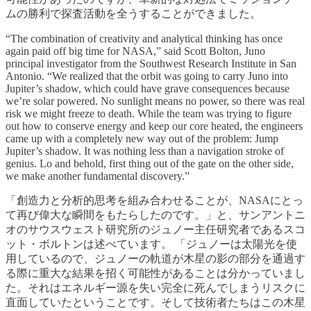
ムの勝利で探査活動を全うすることができました。
“The combination of creativity and analytical thinking has once
again paid off big time for NASA,” said Scott Bolton, Juno
principal investigator from the Southwest Research Institute in San
Antonio. “We realized that the orbit was going to carry Juno into
Jupiter’s shadow, which could have grave consequences because
we’re solar powered. No sunlight means no power, so there was real
risk we might freeze to death. While the team was trying to figure
out how to conserve energy and keep our core heated, the engineers
came up with a completely new way out of the problem: Jump
Jupiter’s shadow. It was nothing less than a navigation stroke of
genius. Lo and behold, first thing out of the gate on the other side,
we make another fundamental discovery.”
「創造力と分析的思考を組み合わせることが、NASAにとっ
て再び偉大な瞬間をもたらしたのです。」と、サンアントニ
オのサウスウェスト研究所のジュノー主任研究者であるスコ
ット・ボルトンは述べています。 「ジュノーは太陽光を使
用しているので、ジュノーの軌道が木星の影の部分を通過す
る際に重大な結果を招く可能性があることは分かっていまし
た。それはエネルギー源を失い完全に死んでしまうリスクに
直面していたということです。そして技術者たちはこの木星