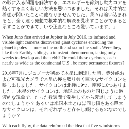
の影に入る問題を解決する、エネルギーを節約し動力コアを
熱くする全く新しい方法を思いつきました。それは天才的な
着想が閃いたことに他なりませんでした。我々は追い込まれ
ると、全く違う発想で根本的な解決を見出すことができると
示すことができて、いや正直なところ驚いています。」
When Juno first arrived at Jupiter in July 2016, its infrared and
visible-light cameras discovered giant cyclones encircling the
planet’s poles — nine in the north and six in the south. Were they,
like their Earthly siblings, a transient phenomenon, taking only
weeks to develop and then ebb? Or could these cyclones, each
nearly as wide as the continental U.S., be more permanent fixtures?
2016年7月にジュノーが初めて木星に到達した時、赤外線お
よび可視光カメラで木星の極を取り巻く巨大なサイクロンを
映し出しました。サイクロンは北極に9つ、南極に6つありま
した。 木星のサイクロンは、地球上のものと同じように過
渡的な現象で、たった数週間で発生してから衰退してしまう
のでしょうか？ あるいは米国本土とほぼ同じ幅もある巨大
なサイクロンは、それぞれずっと存在し続けるものなのでし
ょうか？
With each flyby, the data reinforced the idea that five windstorms