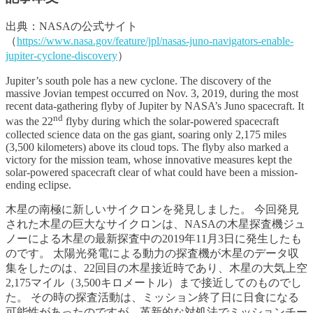
出典：NASAの公式サイト
（
https://www.nasa.gov/feature/jpl/nasas-juno-navigators-enable-
jupiter-cyclone-discovery
）
Jupiter’s south pole has a new cyclone. The discovery of the
massive Jovian tempest occurred on Nov. 3, 2019, during the most
recent data-gathering flyby of Jupiter by NASA’s Juno spacecraft. It
nd
was the 22
flyby during which the solar-powered spacecraft
collected science data on the gas giant, soaring only 2,175 miles
(3,500 kilometers) above its cloud tops. The flyby also marked a
victory for the mission team, whose innovative measures kept the
solar-powered spacecraft clear of what could have been a mission-
ending eclipse.
木星の南極に新しいサイクロンを発見しました。 今回発見
された木星の巨大なサイクロンは、NASAの木星探査機ジュ
ノーによる木星の最新探査中の2019年11月3日に発生したも
のです。 太陽光発電による動力の探査機が木星のデータ収
集をしたのは、22回目の木星接近時であり、木星の大気上空
2,175マイル（3,500キロメートル）まで接近してのものでし
た。 その時の探査活動は、ミッション終了日に日食になる
可能性があったのですが、革新的な対処法でミッションチー