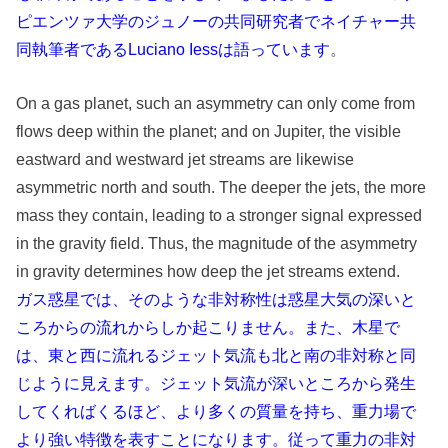
ピエンツァ大学のジュノーの共同研究者でネイチャー共
同執筆者であるLuciano Iessは語っています
。
On a gas planet, such an asymmetry can only come from
flows deep within the planet; and on Jupiter, the visible
eastward and westward jet streams are likewise
asymmetric north and south. The deeper the jets, the more
mass they contain, leading to a stronger signal expressed
in the gravity field. Thus, the magnitude of the asymmetry
in gravity determines how deep the jet streams extend.
ガス惑星では、そのような非対称性は惑星大気の深いと
ころからの流れからしか起こりません。また、木星で
は、東と西に流れるジェット気流も北と南の非対称と同
じように見えます。ジェット気流が深いところから発生
してくればくるほど、より多くの質量を持ち、重力場で
より強い特徴を表すことになります。従って重力の非対