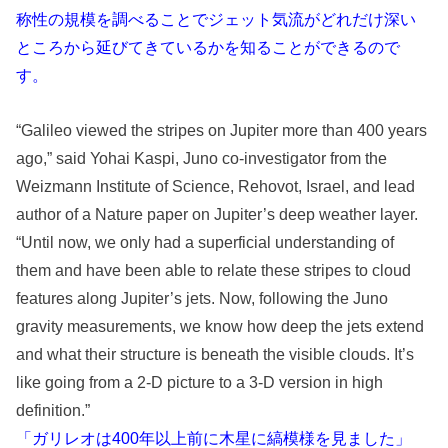
称性の規模を調べることでジェット気流がどれだけ深い
ところから延びてきているかを知ることができるので
す。
“Galileo viewed the stripes on Jupiter more than 400 years
ago,” said Yohai Kaspi, Juno co-investigator from the
Weizmann Institute of Science, Rehovot, Israel, and lead
author of a Nature paper on Jupiter’s deep weather layer.
“Until now, we only had a superficial understanding of
them and have been able to relate these stripes to cloud
features along Jupiter’s jets. Now, following the Juno
gravity measurements, we know how deep the jets extend
and what their structure is beneath the visible clouds. It’s
like going from a 2-D picture to a 3-D version in high
definition.”
「ガリレオは400年以上前に木星に縞模様を見ました」