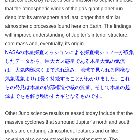
that the atmospheric winds of the gas-giant planet run
deep into its atmosphere and last longer than similar
atmospheric processes found here on Earth. The findings
will improve understanding of Jupiter’s interior structure,
core mass and, eventually, its origin.
NASAの木星探査ミッションによる探査機ジュノーが収集
したデータから、巨大ガス惑星である木星大気の気流
は、大気内部深くまで流れ込み、地球で見られる同様な
気象現象よりは長く持続することがわかりました。これ
らの発見は木星の内部構造や核の質量、そして木星の起
源までをも解き明かすカギとなるものです。
Other Juno science results released today include that the
massive cyclones that surround Jupiter’s north and south
poles are enduring atmospheric features and unlike
anything else encountered in our solar system. The