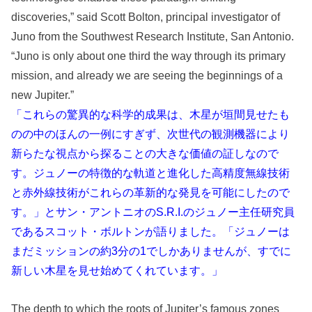
discoveries,” said Scott Bolton, principal investigator of
Juno from the Southwest Research Institute, San Antonio.
“Juno is only about one third the way through its primary
mission, and already we are seeing the beginnings of a
new Jupiter.”
「これらの驚異的な科学的成果は、木星が垣間見せたも
のの中のほんの一例にすぎず、次世代の観測機器により
新らたな視点から探ることの大きな価値の証しなので
す。ジュノーの特徴的な軌道と進化した高精度無線技術
と赤外線技術がこれらの革新的な発見を可能にしたので
す。」とサン・アントニオのS.R.I.のジュノー主任研究員
であるスコット・ボルトンが語りました。「ジュノーは
まだミッションの約3分の1でしかありませんが、すでに
新しい木星を見せ始めてくれています。」
The depth to which the roots of Jupiter’s famous zones